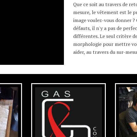
Que ce soit au travers de re
mesure, le vêtement est le 
image voulez-vous donner ? 
défauts, il n'y a pas de perf
différentes. Le seul critère 
morphologie pour mettre vos
aider, au travers du sur-mesu