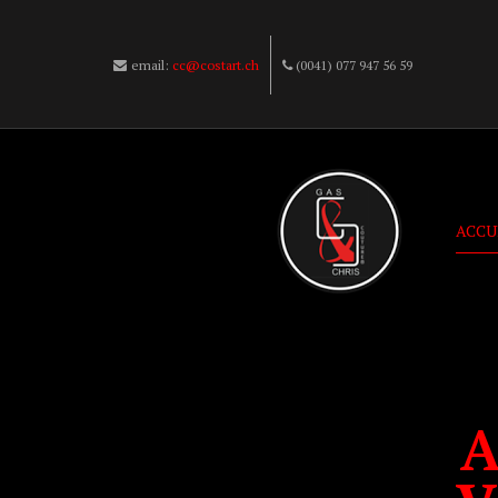
email:
cc@costart.ch
(0041) 077 947 56 59
ACCU
A