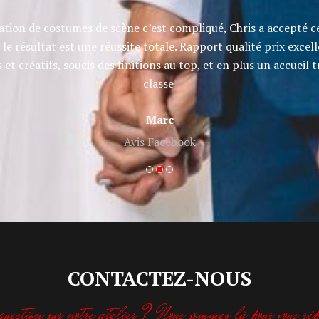
sation de costumes de scène c’est compliqué, Chris a accepté ce 
 le résultat est une réussite totale. Rapport qualité prix excell
et créatifs, soucis des finitions au top, et en plus un accueil t
classe
Marc
Avis Facebook
CONTACTEZ-NOUS
uestion sur notre atelier ? Nous sommes là pour vous rép