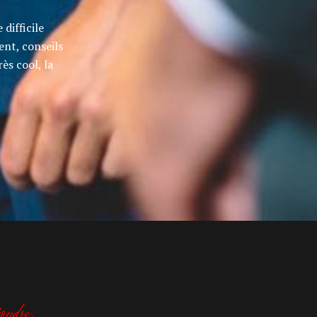
difficile
ent, conseils
rès cool, la
ondre.