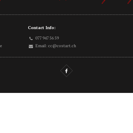
Contact Info:
077 947 56 59
ne
Email:
cc@costart.ch