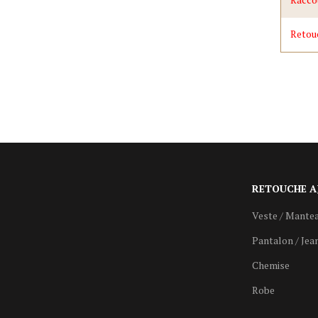
Retou
RETOUCHE A
Veste / Mante
Pantalon / Jea
Chemise
Robe