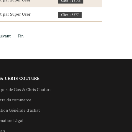
Clics : 13143
it par Super User
Clics : 5577
uivant
Fin
 & CHRIS COUTURE
pos de Gas & Chris Couture
stre du commerce
tion Générale d'achat
mation Légal
map