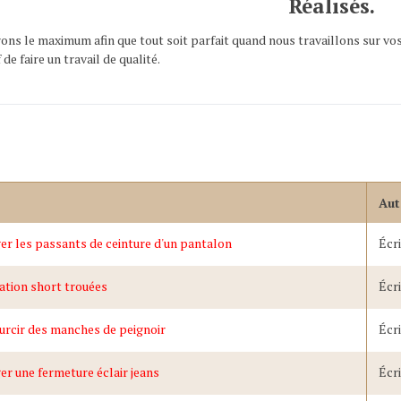
Réalisés.
ons le maximum afin que tout soit parfait quand nous travaillons sur vo
f de faire un travail de qualité.
Aut
r les passants de ceinture d'un pantalon
Écr
ation short trouées
Écr
urcir des manches de peignoir
Écr
r une fermeture éclair jeans
Écr