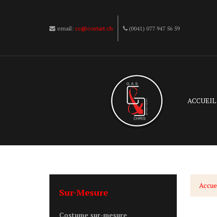
email:
cc@costart.ch
(0041) 077 947 56 59
ACCUEIL
Accue
Sur-Mesure
Costume sur-mesure