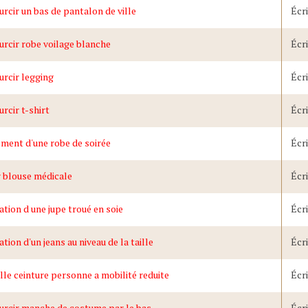
rcir un bas de pantalon de ville
Écr
rcir robe voilage blanche
Écr
rcir legging
Écr
rcir t-shirt
Écr
ment d'une robe de soirée
Écr
 blouse médicale
Écr
tion d une jupe troué en soie
Écr
tion d'un jeans au niveau de la taille
Écr
lle ceinture personne a mobilité reduite
Écr
urcir manche de costume par le bas
Écr