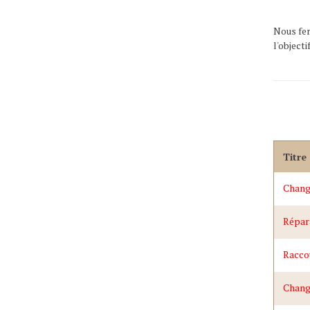
Nous fer
l'objecti
Titre
Change
Répar
Racco
Change