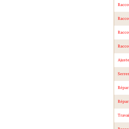
Raccou
Raccou
Raccou
Raccou
Ajuste
Serrer
Répara
Répara
Travai
Racco