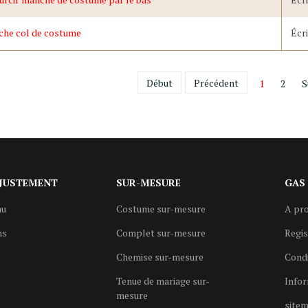
che col de costume
Écr
Début
Précédent
1
2
S
JUSTEMENT
SUR-MESURE
GAS
au
Costume sur-mesure
A pro
ns
Complet sur-mesure
Regi
Chemise sur-mesure
Condi
Tenue de mariage sur-
Infor
mesure
site