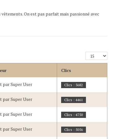
s vêtements. On est pas parfait mais passionné avec
Affichage
#
eur
Clics
it par Super User
Clics : 5682
it par Super User
Clics : 4461
it par Super User
Clics : 4750
it par Super User
Clics : 5056