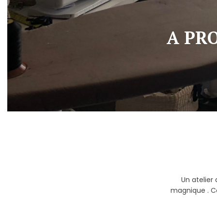
A PR
Un atelier
magnique . Ca