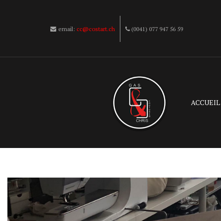
email:
cc@costart.ch
(0041) 077 947 56 59
ACCUEIL