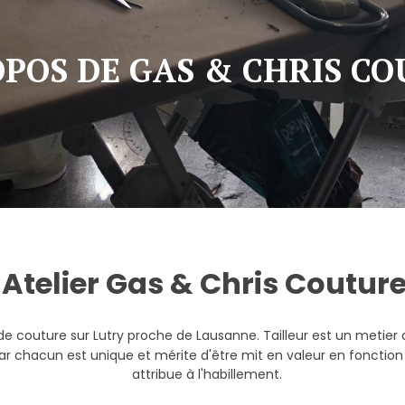
OPOS DE GAS & CHRIS C
Atelier Gas & Chris Coutur
 de couture sur Lutry proche de Lausanne. Tailleur est un metier d
r chacun est unique et mérite d'être mit en valeur en fonction 
attribue à l'habillement.