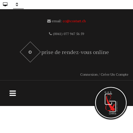
email:
cc@costart.ch
(0041) 077 947 56 59
prise de rendez-vous online
Connexion / Créer Un Compte