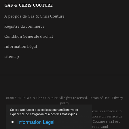
GAS & CHRIS COUTURE
A propos de Gas & Chris Couture
Registre du commerce
Condition Générale d'achat
Information Légal
sitemap
©2013-2019 Gas & Chris Couture All rights reserved. Terms of Use | Privacy
policy
Ce site web utilise des cookies pour améliorer votre
Gas & Chris Couture est un atelier de couture qui propose un service sur-
expérience de navigation et à des fins statistiques
mesure pour homme et femme. L'atelier de couture propose un service de
Information Légal
reparation et d'ajustement de vêtement.Gas & Chris Couture s.a.r.l est
enregistrer au registre du commerce du canton de vaud