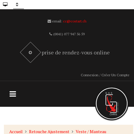
email:
cc@costart.ch
(0041) 077 947 56 59
prise de rendez-vous online
Connexion / Créer Un Compte
Accueil
Retouche Ajustement
Veste / Manteau