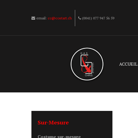
email:
cc@costart.ch
(0041) 077 947 56 59
ACCUEIL
Sur-Mesure
Costume sur-mesure