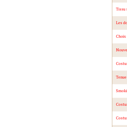
Tissu
Les do
Choix 
Nouve
Costum
Tenue
Smoki
Costu
Costu