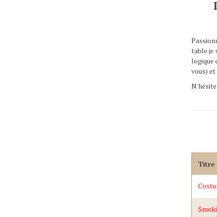
Passionn
table je
logique 
vous) et
N'hésite
Titre
Costu
Smokin