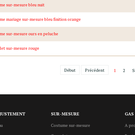
me sur-mesure bleu nuit
e mariage sur-mesure bleu finition orange
me sur-mesure ours en peluche
et sur-mesure rouge
Début
Précédent
1
2
S
JUSTEMENT
SUR-MESURE
GAS
au
Costume sur-mesure
A pro