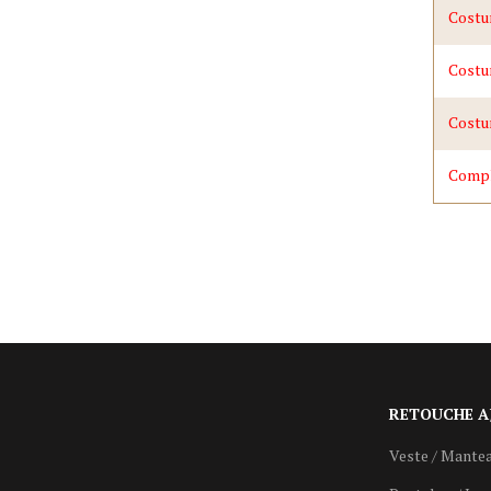
Costu
Costum
Costu
Compl
RETOUCHE A
Veste / Mante