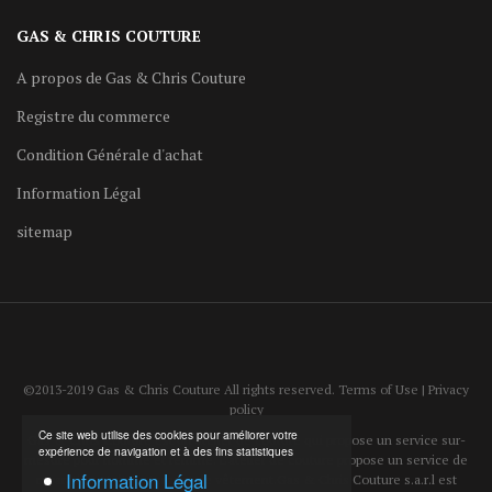
GAS & CHRIS COUTURE
A propos de Gas & Chris Couture
Registre du commerce
Condition Générale d'achat
Information Légal
sitemap
©2013-2019 Gas & Chris Couture All rights reserved. Terms of Use | Privacy
policy
Ce site web utilise des cookies pour améliorer votre
Gas & Chris Couture est un atelier de couture qui propose un service sur-
expérience de navigation et à des fins statistiques
mesure pour homme et femme. L'atelier de couture propose un service de
Information Légal
reparation et d'ajustement de vêtement.Gas & Chris Couture s.a.r.l est