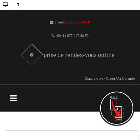
email:
cc@costart.ch
(0041) 077 947 56 59
prise de rendez-vous online
Connexion / Créer Un Compte