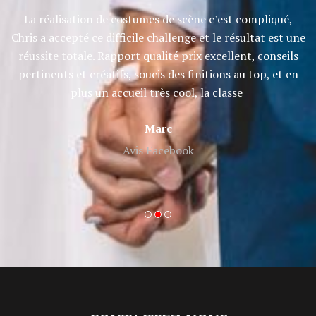
et
La réalisation de costumes de scène c’est compliqué,
Ch
e
Chris a accepté ce difficile challenge et le résultat est une
réussite totale. Rapport qualité prix excellent, conseils
pertinents et créatifs, soucis des finitions au top, et en
plus un accueil très cool, la classe
Marc
Avis Facebook