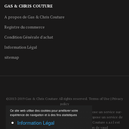
GAS & CHRIS COUTURE
A propos de Gas & Chris Couture
Registre du commerce
Condition Générale d'achat
Information Légal
sitemap
©2013-2019 Gas & Chris Couture All rights reserved. Terms of Use | Privacy
policy
Ce site web utilise des cookies pour améliorer votre
Gas & Chris Couture est un atelier de couture qui propose un service sur-
expérience de navigation et à des fins statistiques
mesure pour homme et femme. L'atelier de couture propose un service de
Information Légal
reparation et d'ajustement de vêtement.Gas & Chris Couture s.a.r.l est
enregistrer au registre du commerce du canton de vaud