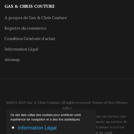
GAS & CHRIS COUTURE
A propos de Gas & Chris Couture
Registre du commerce
Condition Générale d'achat
Information Légal
sitemap
©2013-2019 Gas & Chris Couture All rights reserved. Terms of Use | Privacy
policy
Ce site web utilise des cookies pour améliorer votre
Gas & Chris Couture est un atelier de couture qui propose un service sur-
expérience de navigation et à des fins statistiques
mesure pour homme et femme. L'atelier de couture propose un service de
Information Légal
reparation et d'ajustement de vêtement.Gas & Chris Couture s.a.r.l est
enregistrer au registre du commerce du canton de vaud