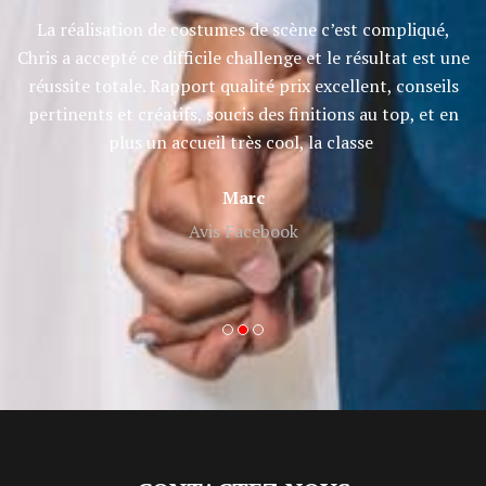
et
La réalisation de costumes de scène c’est compliqué,
Ch
e
Chris a accepté ce difficile challenge et le résultat est une
réussite totale. Rapport qualité prix excellent, conseils
pertinents et créatifs, soucis des finitions au top, et en
plus un accueil très cool, la classe
Marc
Avis Facebook