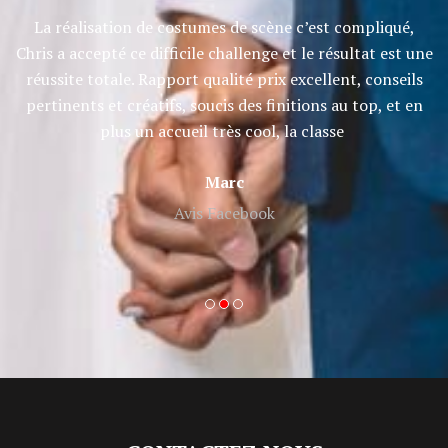
et
La réalisation de costumes de scène c’est compliqué,
Ch
e
Chris a accepté ce difficile challenge et le résultat est une
réussite totale. Rapport qualité prix excellent, conseils
pertinents et créatifs, soucis des finitions au top, et en
plus un accueil très cool, la classe
Marc
Avis Facebook