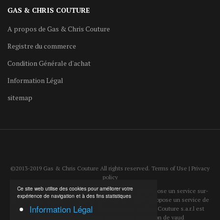
GAS & CHRIS COUTURE
A propos de Gas & Chris Couture
Registre du commerce
Condition Générale d'achat
Information Légal
sitemap
©2013-2019 Gas & Chris Couture All rights reserved. Terms of Use | Privacy
policy
Ce site web utilise des cookies pour améliorer votre
Gas & Chris Couture est un atelier de couture qui propose un service sur-
expérience de navigation et à des fins statistiques
mesure pour homme et femme. L'atelier de couture propose un service de
Information Légal
reparation et d'ajustement de vêtement.Gas & Chris Couture s.a.r.l est
enregistrer au registre du commerce du canton de vaud