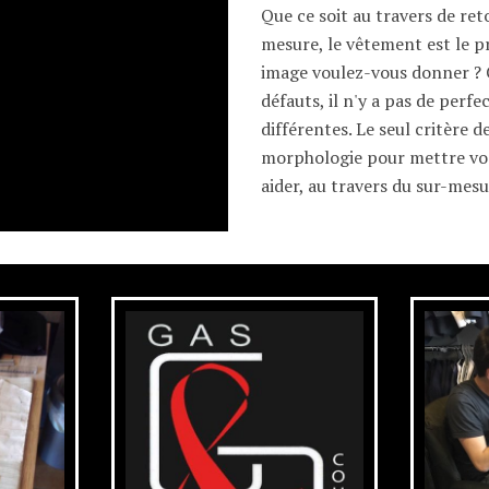
Que ce soit au travers de re
mesure, le vêtement est le 
image voulez-vous donner ? 
défauts, il n'y a pas de perf
différentes. Le seul critère 
morphologie pour mettre vos
aider, au travers du sur-mesu