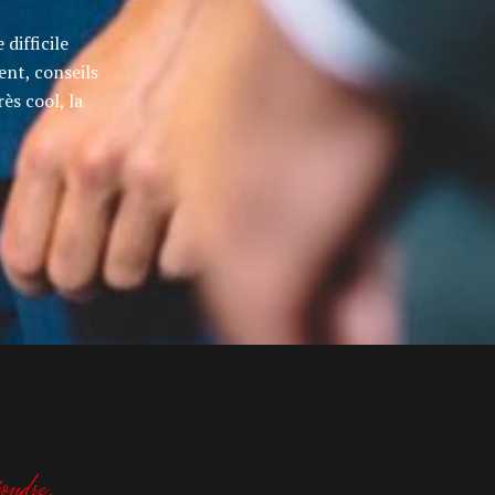
difficile
ent, conseils
rès cool, la
ondre.