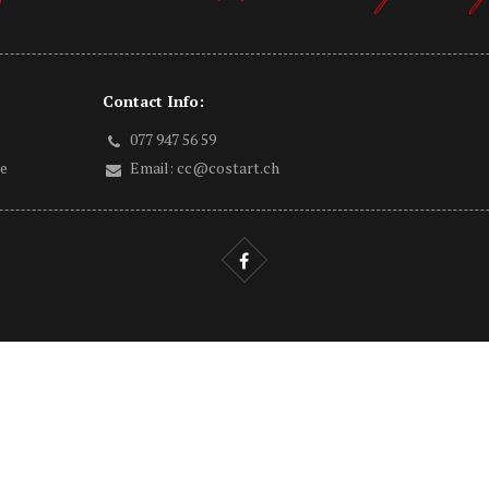
Contact Info:
077 947 56 59
ne
Email:
cc@costart.ch