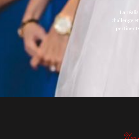
La réali
challenge et
pertinents 
Une q