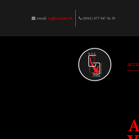
email:
cc@costart.ch
(0041) 077 947 56 59
ACCU
A