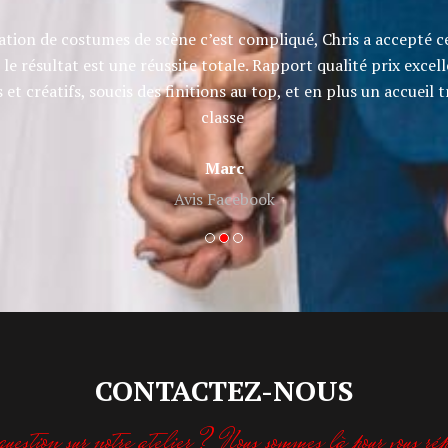
sation de costumes de scène c’est compliqué, Chris a accepté ce 
 le résultat est une réussite totale. Rapport qualité prix excell
et créatifs, soucis des finitions au top, et en plus un accueil t
classe
Marc
Avis Facebook
CONTACTEZ-NOUS
uestion sur notre atelier ? Nous sommes là pour vous rép