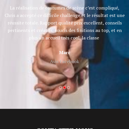
et
La réalisation de costumes de scène c’est compliqué,
Ch
e
Chris a accepté ce difficile challenge et le résultat est une
réussite totale. Rapport qualité prix excellent, conseils
pertinents et créatifs, soucis des finitions au top, et en
plus un accueil très cool, la classe
Marc
Avis Facebook