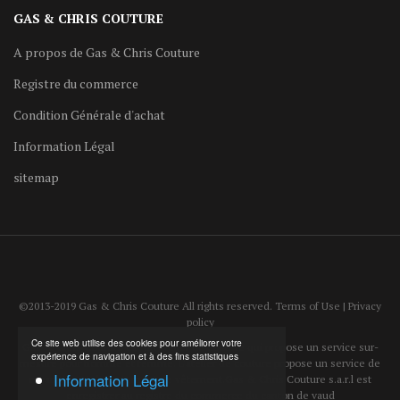
GAS & CHRIS COUTURE
A propos de Gas & Chris Couture
Registre du commerce
Condition Générale d'achat
Information Légal
sitemap
©2013-2019 Gas & Chris Couture All rights reserved. Terms of Use | Privacy
policy
Ce site web utilise des cookies pour améliorer votre
Gas & Chris Couture est un atelier de couture qui propose un service sur-
expérience de navigation et à des fins statistiques
mesure pour homme et femme. L'atelier de couture propose un service de
Information Légal
reparation et d'ajustement de vêtement.Gas & Chris Couture s.a.r.l est
enregistrer au registre du commerce du canton de vaud