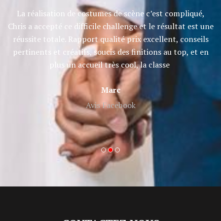
et
La réalisation de costumes de scène c’est compliqué,
Ch
e
Chris a accepté ce difficile challenge et le résultat est une
réussite totale. Rapport qualité prix excellent, conseils
pertinents et créatifs, soucis des finitions au top, et en
plus un accueil très cool, la classe
Marc
Avis Facebook