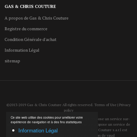
GAS & CHRIS COUTURE
A propos de Gas & Chris Couture
Registre du commerce
Condition Générale d'achat
Information Légal
sitemap
©2013-2019 Gas & Chris Couture All rights reserved. Terms of Use | Privacy
policy
Ce site web utilise des cookies pour améliorer votre
Gas & Chris Couture est un atelier de couture qui propose un service sur-
expérience de navigation et à des fins statistiques
mesure pour homme et femme. L'atelier de couture propose un service de
Information Légal
reparation et d'ajustement de vêtement.Gas & Chris Couture s.a.r.l est
enregistrer au registre du commerce du canton de vaud