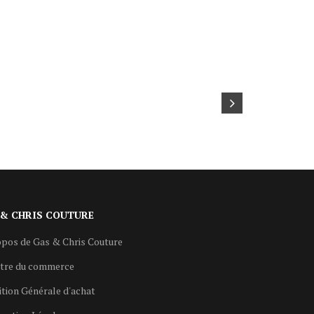
 & CHRIS COUTURE
pos de Gas & Chris Couture
stre du commerce
tion Générale d'achat