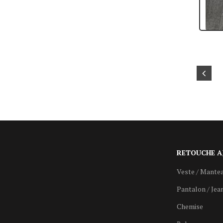
RETOUCHE A
Veste / Mante
Pantalon / Jea
Chemise