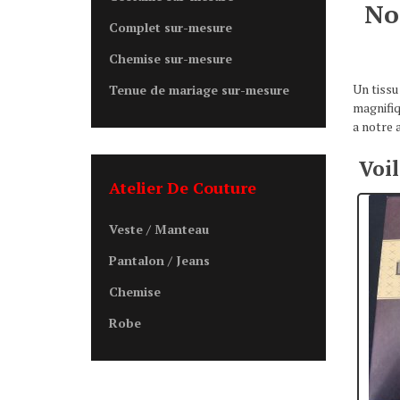
No
Complet sur-mesure
Chemise sur-mesure
Un tissu
Tenue de mariage sur-mesure
magnifiqu
a notre a
Voi
Atelier De Couture
Veste / Manteau
Pantalon / Jeans
Chemise
Robe