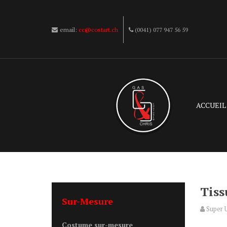
email:
cc@costart.ch
(0041) 077 947 56 59
ACCUEIL
Tiss
Sur-Mesure
Super 
Costume sur-mesure