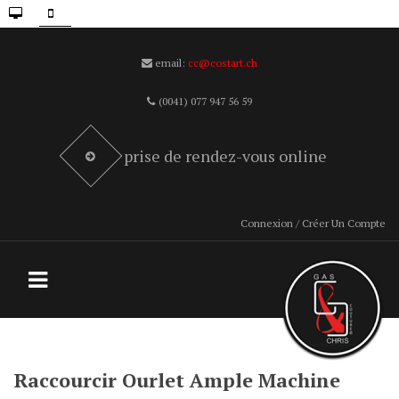
email:
cc@costart.ch
(0041) 077 947 56 59
prise de rendez-vous online
Connexion / Créer Un Compte
Raccourcir Ourlet Ample Machine